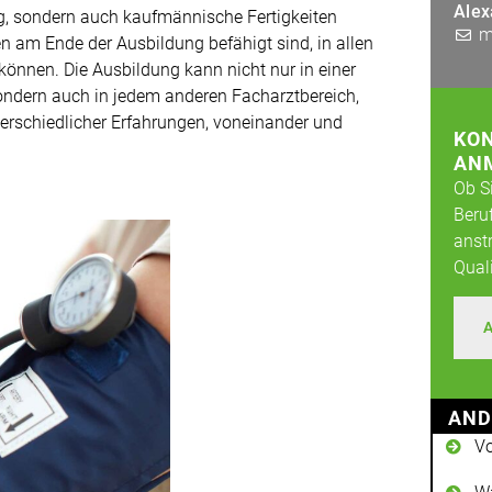
Alex
g, sondern auch kaufmännische Fertigkeiten
m
n am Ende der Ausbildung befähigt sind, in allen
können. Die Ausbildung kann nicht nur in einer
sondern auch in jedem anderen Facharztbereich,
erschiedlicher Erfahrungen, voneinander und
KON
AN
Ob S
Beru
anst
Quali
AND
Vo