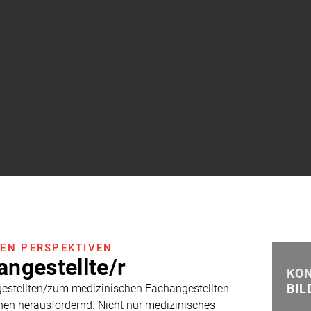
HEN PERSPEKTIVEN
angestellte/r
KO
estellten/zum medizinischen Fachangestellten
BI
benen herausfordernd. Nicht nur medizinisches