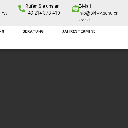
Rufen Sie uns an
E-Mail
n_wv
+49 214 373-410
info@bklwv.schulen-
lev.de
NG
BERATUNG
JAHRESTERMINE